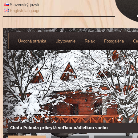
Slovenský jazyk
English language
Úvodná stránka
Ubytovanie
Relax
Fotogaléria
Ce