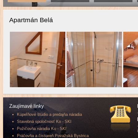
Apartmán Belá
Zaujímavé linky
Kúpeľňové štúdio a predajňa náradia
Stavebná spoločnosť Ko - SKI
Požičovňa náradia Ko - SKI
Práčovňa a čistiareň Považská Bystrica